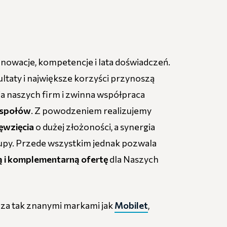
nnowacje, kompetencje i lata doświadczeń.
ultaty i największe korzyści przynoszą
a naszych firm i zwinna współpraca
espołów
. Z powodzeniem realizujemy
ęwzięcia
o dużej złożoności, a synergia
rupy. Przede wszystkim jednak pozwala
ną i komplementarną ofertę
dla Naszych
dza tak znanymi markami jak
Mobilet
,