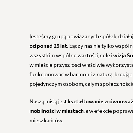
Jesteśmy grupą powiązanych spółek, działa
od ponad 25 lat
. Łączy nas nie tylko wspóln
wszystkim wspólne wartości, cele i
wizja Sm
w mieście przyszłości właściwie wykorzys
funkcjonować w harmonii z naturą, kreując
pojedynczym osobom, całym społecznościo
Naszą misją jest
kształtowanie zrównoważ
mobilności w miastach
, a w efekcie poprawa
mieszkańców.