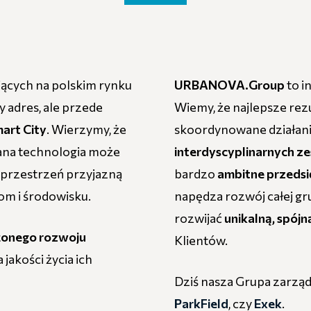
jących na polskim rynku
URBANOVA.Group
to i
y adres, ale przede
Wiemy, że najlepsze rez
art City
. Wierzymy, że
skoordynowane działani
tana technologia może
interdyscyplinarnych z
 przestrzeń przyjazną
bardzo
ambitne przedsi
m i środowisku.
napędza rozwój całej g
rozwijać
unikalną, spój
onego rozwoju
Klientów.
 jakości życia ich
Dziś nasza Grupa zarzą
ParkField
, czy
Exek
.